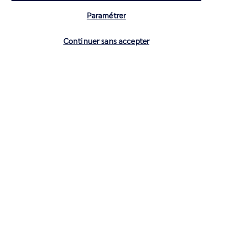
Paramétrer
Vérifier les disponibilités
Continuer sans accepter
CONTACTEZ-NOUS
01 70 99 99 52
Réservations 7j/7 du lundi au vendredi de 10h à 20h. Le samedi et
dimanche de 10h à 19h
(Prix d'un appel local)
Depuis l’étranger et les DROM-COM
+33 1 70 99 99 52
(Prix d’un appel international)
Privilégiez les heures à faible affluence