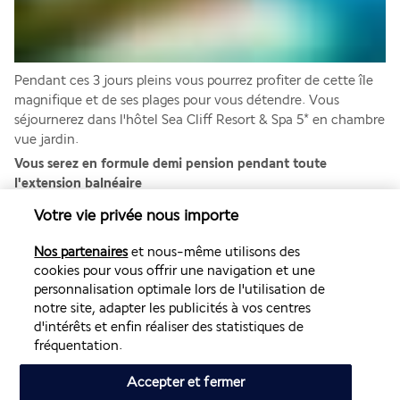
Pendant ces 3 jours pleins vous pourrez profiter de cette île 
magnifique et de ses plages pour vous détendre. Vous 
séjournerez dans l'hôtel Sea Cliff Resort & Spa 5* en chambre 
vue jardin. 
Vous serez en formule demi pension pendant toute 
l'extension balnéaire 
Votre vie privée nous importe
JOUR 8 : ZANZIBAR - VOL RETOUR
Nos partenaires
et nous-même utilisons des
cookies pour vous offrir une navigation et une
personnalisation optimale lors de l'utilisation de
notre site, adapter les publicités à vos centres
d'intérêts et enfin réaliser des statistiques de
fréquentation.
Accepter et fermer
Après le petit déjeuner à votre hôtel, vous serez transférés 