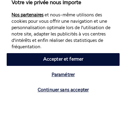
Jour 14 : Los Angeles
Votre vie privée nous importe
Nos partenaires
et nous-même utilisons des
cookies pour vous offrir une navigation et une
personnalisation optimale lors de l'utilisation de
notre site, adapter les publicités à vos centres
d'intérêts et enfin réaliser des statistiques de
fréquentation.
Trajet matinal à travers la réserve nationales de Mojave. 
Accepter et fermer
D'impressionnantes forêts de Joshua Trees, à la forme si 
reconnaissable, couvrent de nombreuses parties de la 
Paramétrer
réserve. Les forêts de Cima Dome et de Shadow Valley sont 
parmi les plus grandes du monde.
Vérifier les disponibilités
Continuer sans accepter
Votre périple prendra fin avec l'arrivée à la légendaire jetée 
de Santa Monica, qui marque la fin de la route 66.
Nuit à Los Angeles.
Jour 15 : Los Angeles