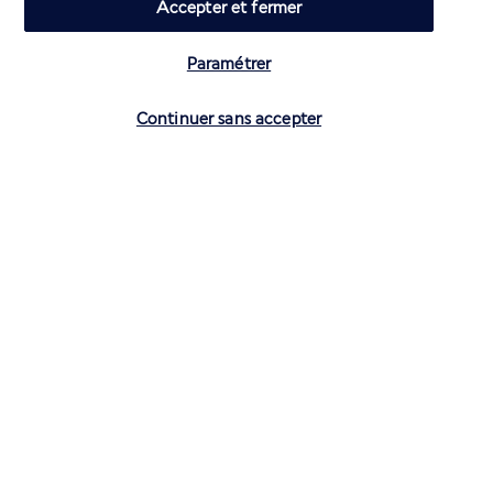
Accepter et fermer
Paramétrer
Vérifier les disponibilités
Continuer sans accepter
CONTACTEZ-NOUS
01 70 99 99 52
Réservations 7j/7 du lundi au vendredi de 10h à 20h. Le samedi et
dimanche de 10h à 19h
(Prix d'un appel local)
Depuis l’étranger et les DROM-COM
+33 1 70 99 99 52
(Prix d’un appel international)
Privilégiez les heures à faible affluence