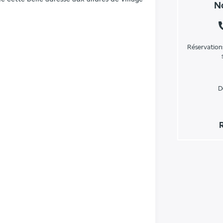
No
Réservation
D
R