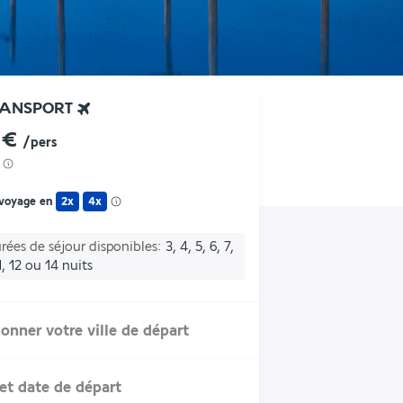
RANSPORT
 €
/pers
 voyage en
2x
4x
rées de séjour disponibles
3, 4, 5, 6, 7,
11, 12 ou 14 nuits
ionner votre ville de départ
et date de départ