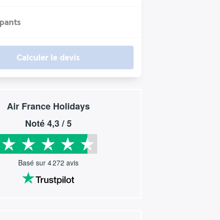
ipants
Calculer le devis
Air France Holidays
Noté
4,3
/ 5
Basé sur
4 272
avis