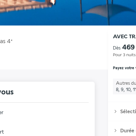
AVEC T
as
4
*
469
Dès
Pour 3 nuits
Payez votre
Autres du
8, 9, 10, 
vous
Sélect
er
Durée 
rt