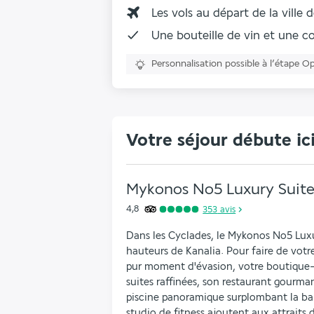
Les vols au départ de la ville 
Une
bouteille de vin et une co
Personnalisation possible à l’étape O
Votre séjour débute ic
Mykonos No5 Luxury Suites
4,8
353
avis
Dans les Cyclades, le Mykonos No5 Luxury
hauteurs de Kanalia. Pour faire de votr
pur moment d'évasion, votre boutique-h
suites raffinées, son restaurant gourma
piscine panoramique surplombant la baie
studio de fitness ajoutent aux attraits d