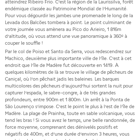
atteindrez Ribeiro Frio. C’est la région de la Laurissilva, forêt 
endémique classée au Patrimoine Mondial de l’Humanité. 
Pour vous dégourdir les jambes une promenade le long de la 
Levada dos Balcões tombera à point. Le point culminant de 
votre journée vous amènera au Pico do Arieiro, 1 816m 
d’altitude, où vous attend une vue panoramique à 360º à 
couper le souffle ! 
Par le col de Poiso et Santo da Serra, vous redescendrez sur 
Machico, deuxième plus importante ville de l’île. C’est à cet 
endroit que l’île de Madère fut découverte en 1419. À 
quelques kilomètres de là se trouve le village de pêcheurs de 
Caniçal, où l’on pêchait jadis les baleines. Les barques 
multicolores des pêcheurs d’aujourd’hui sortent la nuit pour 
capturer l’espada, le sabre-congre, à de très grandes 
profondeurs, entre 900m et 1 800m. Un arrêt à la Ponta de 
São Lourenço s’impose. C’est le point le plus à l’est de l’île de 
Madère. La plage de Prainha, toute en sable volcanique, vous 
tend les bras ! Si vous avez le temps, une belle randonnée, de 
force moyenne, comprenant des dénivelés positifs et 
négatifs de 400m, et d’une durée d’environ 3 heures, vous 