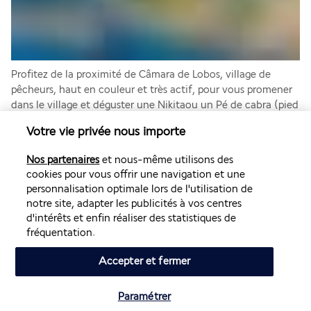
Profitez de la proximité de Câmara de Lobos, village de 
pêcheurs, haut en couleur et très actif, pour vous promener 
dans le village et déguster une Nikitaou un Pé de cabra (pied 
de chèvre) dans l’un de ses nombreux bars. Par l’ancienne 
Votre vie privée nous importe
route de côte, rejoignez Cabo Girão, 2ème falaise plus haute 
d’Europe, culminant à 580m. Un promontoire de verre 
Nos partenaires
et nous-même utilisons des
surplombe la falaise. Adrénaline garantie ! Puis suivre, sur 
cookies pour vous offrir une navigation et une
votre gauche, l’indication « Faja dos Padres, teleférico ». 
personnalisation optimale lors de l'utilisation de
Accès à la Fajã dos Padres par téléphérique. Cet écrin de 
notre site, adapter les publicités à vos centres
verdure au bord de l’eau vous offrira un moment magique. 
d'intérêts et enfin réaliser des statistiques de
Le terme Fajã désigne une langue de terre, en bord de mer, 
fréquentation.
généralement peu accessible par la route. La Fajã dos Padres, 
qui abrita jadis une congrégation de jésuites, est une 
Accepter et fermer
propriété agricole, de 9 ha, où poussent de nombreuses 
variétés de mangues, d’avocats, de bananes (dont la 
Paramétrer
fameuse et délicieuse banane de « prata » - d’argent), de 