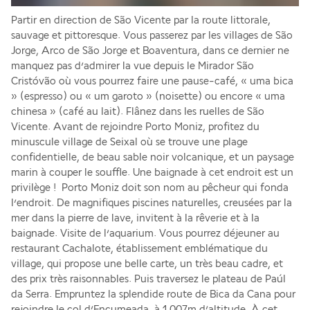
Partir en direction de São Vicente par la route littorale, 
sauvage et pittoresque. Vous passerez par les villages de São 
Jorge, Arco de São Jorge et Boaventura, dans ce dernier ne 
manquez pas d’admirer la vue depuis le Mirador São 
Cristóvão où vous pourrez faire une pause-café, « uma bica 
» (espresso) ou « um garoto » (noisette) ou encore « uma 
chinesa » (café au lait). Flânez dans les ruelles de São 
Vicente. Avant de rejoindre Porto Moniz, profitez du 
minuscule village de Seixal où se trouve une plage 
confidentielle, de beau sable noir volcanique, et un paysage 
marin à couper le souffle. Une baignade à cet endroit est un 
privilège !  Porto Moniz doit son nom au pêcheur qui fonda 
l’endroit. De magnifiques piscines naturelles, creusées par la 
mer dans la pierre de lave, invitent à la rêverie et à la 
baignade. Visite de l’aquarium. Vous pourrez déjeuner au 
restaurant Cachalote, établissement emblématique du 
village, qui propose une belle carte, un très beau cadre, et 
des prix très raisonnables. Puis traversez le plateau de Paúl 
da Serra. Empruntez la splendide route de Bica da Cana pour 
rejoindre le col d’Encumeada, à 1 007m d’altitude. À cet 