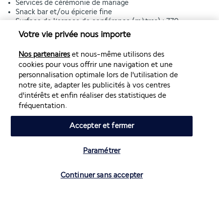
Services de cérémonie de mariage
Snack bar et/ou épicerie fine
Surface de l’espace de conférence (mètres) : 770
Surface de l’espace de conférence (pieds) : 8288
Votre vie privée nous importe
Tapis de sol dans les parties communes
Terrasse
Nos partenaires
et nous-même utilisons des
Toilettes publiques accessibles aux personnes en fauteuil
cookies pour vous offrir une navigation et une
roulant
personnalisation optimale lors de l'utilisation de
notre site, adapter les publicités à vos centres
d'intérêts et enfin réaliser des statistiques de
Découvrir la destination
fréquentation.
Volez avec Air France et Transavia
Accepter et fermer
Paramétrer
Informations utiles
Vérifier les disponibilités
Continuer sans accepter
Air France Holidays