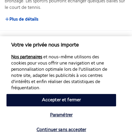
bronzage. Les sportifs pourront échanger quelques balles sur 
le court de tennis.
Plus de détails
Découvrir la destination
Votre vie privée nous importe
Volez avec Air France et Transavia
Nos partenaires
et nous-même utilisons des
cookies pour vous offrir une navigation et une
personnalisation optimale lors de l'utilisation de
Informations utiles
notre site, adapter les publicités à vos centres
d'intérêts et enfin réaliser des statistiques de
fréquentation.
Accepter et fermer
Air France Holidays
Paramétrer
Noté
4,3
/ 5
Vérifier les disponibilités
Continuer sans accepter