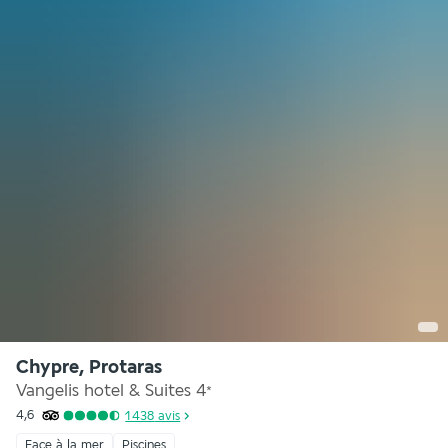
Chypre, Protaras
Vangelis hotel & Suites
4
*
4,6
1 438
avis
Face à la mer
Piscines