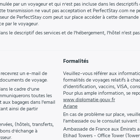
ulée par un voyageur et qui n’est pas incluse dans les descriptifs d
tte transmission ne vaut pas acceptation et PerfectStay.com ne pe
isseur de PerfectStay.com peut sur place accéder à cette demande 
ce par le voyageur.
ns le descriptif des services et de l'hébergement, l'hôtel n'est pa
Formalités
 recevrez un e-mail de 
Veuillez-vous référer aux informati
s documents de voyage.
formalités de voyages relatifs à ch
d'identification, vaccins, VISA, con
ns le cadre d’une 
Pour plus ample information, se repor
mmuniquerons toutes les 
www.diplomatie.gouv.fr
t aux bagages dans l'email 
Ariane
t ainsi de partir 
En cas de problème sur place, veuil
l'ambassade ou le consulat suivant :
vées, (hôtels, transferts, 
Ambassade de France aux Émirats a
s bons d’échange à 
Etihad Towers - Office Tower (Tower
sseur.