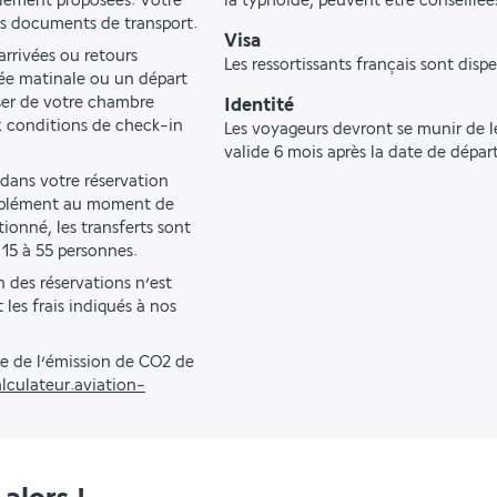
alement proposées. Votre 
la typhoïde, peuvent être conseillée
os documents de transport.
Visa
rrivées ou retours 
Les ressortissants français sont dispe
ée matinale ou un départ 
ser de votre chambre 
Identité
 conditions de check-in 
Les voyageurs devront se munir de le
valide 6 mois après la date de départ
 dans votre réservation 
upplément au moment de 
onné, les transferts sont 
 15 à 55 personnes.
 des réservations n’est 
les frais indiqués à nos 
e de l’émission de CO2 de 
lculateur.aviation-