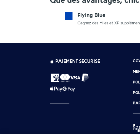
Que des avantages, chic 
Flying Blue
Gagnez des Miles et XP supplément
PAIEMENT SÉCURISÉ
CG
MEN
POL
POL
PAR