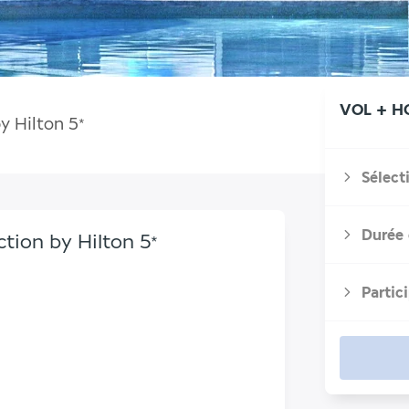
VOL + H
by Hilton
5
*
Sélect
Durée 
ction by Hilton
5
*
Partic