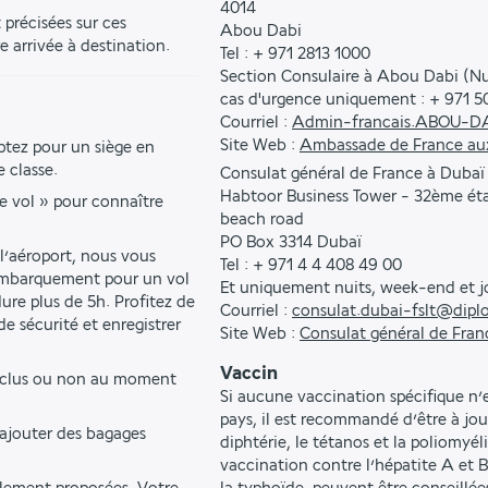
4014
précisées sur ces 
Abou Dabi
e arrivée à destination.
Tel : + 971 2813 1000
Section Consulaire à Abou Dabi (Nui
cas d'urgence uniquement : + 971 50
Courriel :
Admin-francais.ABOU-D
Site Web :
Ambassade de France aux
ptez pour un siège en 
 classe.
Consulat général de France à Dubaï
Habtoor Business Tower - 32ème ét
e vol » pour connaître 
beach road
PO Box 3314 Dubaï
l’aéroport, nous vous 
Tel : + 971 4 4 408 49 00
embarquement pour un vol 
Et uniquement nuits, week-end et jo
re plus de 5h. Profitez de 
Courriel :
consulat.dubai-fslt@dipl
e sécurité et enregistrer 
Site Web :
Consulat général de Fran
Vaccin
inclus ou non au moment 
Si aucune vaccination spécifique n’e
pays, il est recommandé d’être à jou
ajouter des bagages 
diphtérie, le tétanos et la poliomyél
vaccination contre l’hépatite A et B