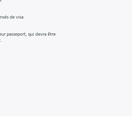
s.
nsés de visa.
ur passeport, qui devra être
.