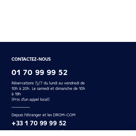
Paiement en 2x ou 4
Profitez de nos facilités de
CONTACTEZ-NOUS
01 70 99 99 52
Réservations 7j/7 du lundi au vendredi de
10h à 20h. Le samedi et dimanche de 10h
à 19h
(Prix d'un appel local)
Depuis l’étranger et les DROM-COM
+33 1 70 99 99 52
(Prix d’un appel international)