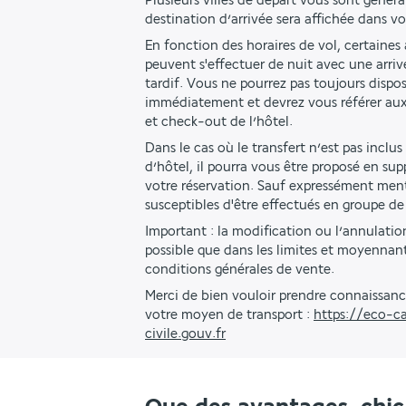
Plusieurs villes de départ vous sont génér
destination d’arrivée sera affichée dans v
En fonction des horaires de vol, certaines a
peuvent s'effectuer de nuit avec une arriv
tardif. Vous ne pourrez pas toujours dispo
immédiatement et devrez vous référer aux
et check-out de l’hôtel. 
Dans le cas où le transfert n’est pas inclus
d’hôtel, il pourra vous être proposé en s
votre réservation. Sauf expressément menti
susceptibles d'être effectués en groupe de
Important : la modification ou l’annulation
possible que dans les limites et moyennant 
conditions générales de vente.
Merci de bien vouloir prendre connaissanc
votre moyen de transport : 
https://eco-ca
civile.gouv.fr