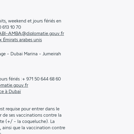
ts, weekend et jours fériés en
 613 10 70
ABI-AMBA@diplomatie.gouv.fr
 Émirats arabes unis
age - Dubai Marina - Jumeirah
urs fériés :+ 971 50 644 68 60
omatie.gouv.fr
ce à Dubaï
st requise pour entrer dans le
r de ses vaccinations contre la
ite (+/ - la coqueluche). La
, ainsi que la vaccination contre