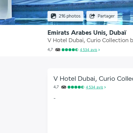
216 photos
Partager
Emirats Arabes Unis, Dubaï
V Hotel Dubai, Curio Collection 
4,7
4 534
avis
V Hotel Dubai, Curio Colle
4,7
4 534
avis
-