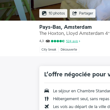
10 photos
Partager
Pays-Bas, Amsterdam
The Hoxton, Lloyd Amsterdam
4
*
4,3
524
avis
City break
Découverte
L’offre négociée pour 
Le séjour en Chambre Standa
Hébergement seul, sans repas
Les vols au départ de la ville 