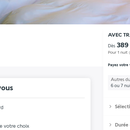
AVEC T
389
Dès
Pour 1 nuit
Payez votre
Autres du
6 ou 7 nu
vous
Sélect
rd
Durée 
de votre choix