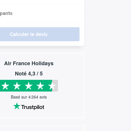
ipants
Calculer le devis
Air France Holidays
Noté
4,3
/ 5
Basé sur
4 264
avis