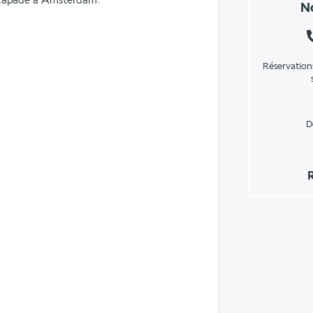
escapade à Amsterdam.
No
Réservation
D
R