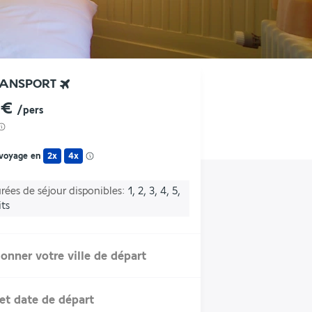
RANSPORT
 €
/pers
 voyage en
2x
4x
rées de séjour disponibles
1, 2, 3, 4, 5,
its
ionner votre ville de départ
et date de départ