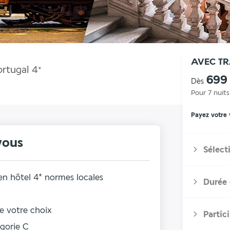
AVEC T
ortugal
4
*
699
Dès
Pour 7 nuits
Payez votre
vous
Sélect
 en hôtel 4* normes locales
Durée 
de votre choix
Partic
gorie C