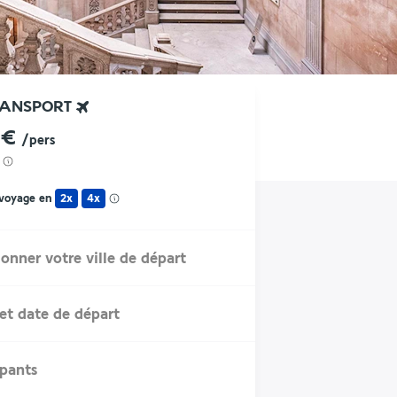
RANSPORT
 €
/pers
 voyage en
2x
4x
ionner votre ville de départ
et date de départ
ipants