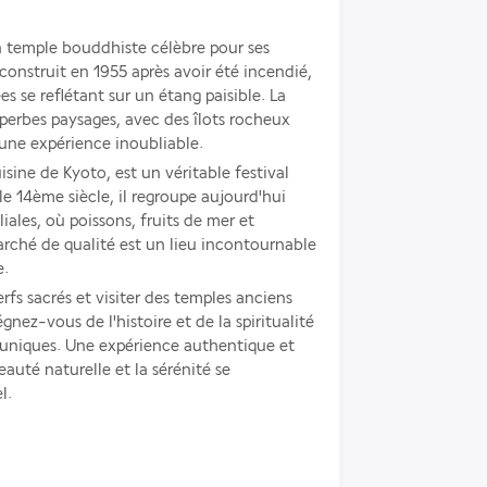
n temple bouddhiste célèbre pour ses 
construit en 1955 après avoir été incendié, 
ées se reflétant sur un étang paisible. La 
erbes paysages, avec des îlots rocheux 
 une expérience inoubliable.
sine de Kyoto, est un véritable festival 
le 14ème siècle, il regroupe aujourd'hui 
les, où poissons, fruits de mer et 
rché de qualité est un lieu incontournable 
e.
rfs sacrés et visiter des temples anciens 
gnez-vous de l'histoire et de la spiritualité 
ls uniques. Une expérience authentique et 
uté naturelle et la sérénité se 
l.