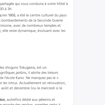
Par la suite, vous prendrez une navette partagée qui vous conduira à votre hôtel à 
30 à 3h. 
qu'en 1868, a été le centre culturel du pays 
es bombardements de la Seconde Guerre 
trimoine, avec de nombreux temples et 
e, elle reste dynamique, évoluant avec les 
des shoguns Tokugawa, est un 
fiques jardins, il abrite des trésors 
 de l'école Kano. Ne manquez pas le « 
r les intrus. Actuellement en rénovation, 
t, août et décembre (ou le mercredi si le 
ion
, autrefois dédié aux pèlerins et 
le monde des geishas, appelées geiko à 