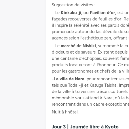
Suggestion de visites :
- Le 
Kinkaku-ji
, ou 
Pavillon d’or
, est u
façades recouvertes de feuilles d'or. Re
il inspire la sérénité avec ses parois dor
promenade autour du lac dévoile de sup
agencés selon l'esthétique zen, offrant
- Le 
marché de Nishiki
, surnommé la cui
d’odeurs et de saveurs. Existant depuis 
une centaine d'échoppes, souvent familia
produits locaux sont à l'honneur. Ce ma
pour les gastronomes et chefs de la vill
-
La ville de Nara
: pour rencontrer ses ce
tels que Todai-ji et Kasuga Taisha. Impré
de la ville à travers ses trésors culture
mémorable vous attend à Nara, où la bea
rencontrent dans un cadre exceptionne
Nuit à l’hôtel.
Jour 3 | Journée libre à Kyoto