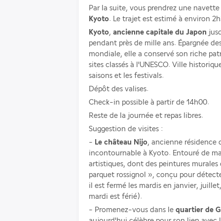
Kyoto
. Le trajet est estimé à environ 2h
Kyoto
, 
ancienne capitale du Japon
 jus
pendant près de mille ans. Épargnée d
mondiale, elle a conservé son riche pa
sites classés à l'UNESCO. Ville historiqu
saisons et les festivals.
Dépôt des valises. 
Check-in possible à partir de 14h00. 
Reste de la journée et repas libres.
Suggestion de visites : 
- 
Le château Nijo
, ancienne résidence 
incontournable à Kyoto. Entouré de magni
artistiques, dont des peintures murales
parquet rossignol », conçu pour détecte
il est fermé les mardis en janvier, juille
mardi est férié).
- Promenez-vous dans le 
quartier de G
aujourd'hui célèbre pour son lien avec 