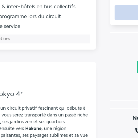
 & inter-hôtels en bus collectifs
u programme
lors du circuit
de service
ptions.
i
Tokyo
4
*
Découvrez l'essence du Japon à travers un circuit privatif fascinant qui débute à 
ù vous serez transporté dans un passé riche 
No
ses jardins zen et ses quartiers 
nsuite vers 
Hakone
, une région 
aisantes, ses paysages sublimes et sa vue 