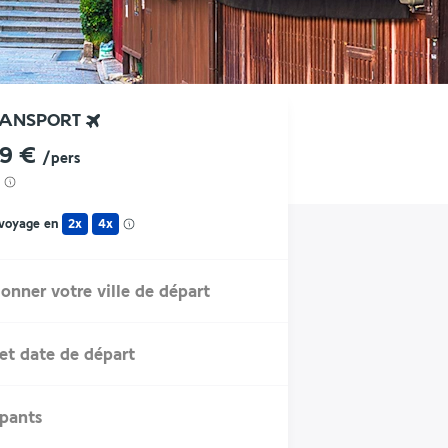
RANSPORT
99 €
/pers
 voyage en
2x
4x
ionner votre ville de départ
et date de départ
ipants