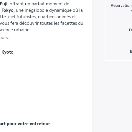
Fuji
, offrant un parfait moment de 
Réservation
 
Tokyo
, une mégalopole dynamique où la 
te-ciel futuristes, quartiers animés et 
 vous fera découvrir toutes les facettes du 
escence urbaine.
D
ours.
R
à Kyoto
part pour votre vol retour