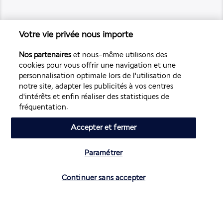
Votre vie privée nous importe
Air France Holidays
Noté
4,3
/ 5
Nos partenaires
et nous-même utilisons des
cookies pour vous offrir une navigation et une
personnalisation optimale lors de l'utilisation de
notre site, adapter les publicités à vos centres
Basé sur
4 273
avis
d'intérêts et enfin réaliser des statistiques de
fréquentation.
Accepter et fermer
Paramétrer
Nos experts à votre écoute
Vérifier les disponibilités
Continuer sans accepter
01 70 99 99 52
Réservations 7j/7 du lundi au vendredi de 10h à 20h. Le
samedi et dimanche de 10h à 19h