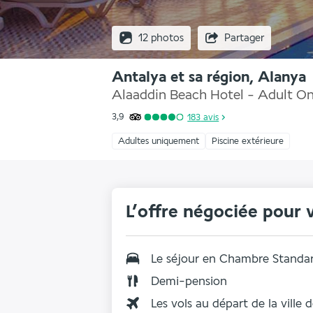
12 photos
Partager
Antalya et sa région, Alanya
Alaaddin Beach Hotel - Adult On
3,9
183
avis
Adultes uniquement
Piscine extérieure
L’offre négociée pour 
Le séjour en Chambre Standa
Demi-pension
Les vols au départ de la ville 