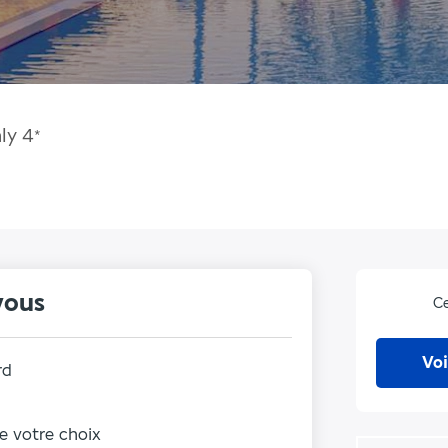
ly
4
*
vous
Ce
Voi
rd
de votre choix