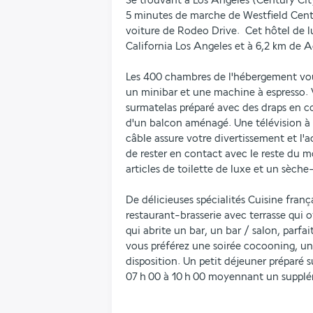
Se trouvant à Los Angeles (Century Cit
5 minutes de marche de Westfield Centu
voiture de Rodeo Drive.  Cet hôtel de lu
California Los Angeles et à 6,2 km de
Les 400 chambres de l'hébergement vou
un minibar et une machine à espresso. V
surmatelas préparé avec des draps en c
d'un balcon aménagé. Une télévision à 
câble assure votre divertissement et l'a
de rester en contact avec le reste du m
articles de toilette de luxe et un sèche
De délicieuses spécialités Cuisine franç
restaurant-brasserie avec terrasse qui o
qui abrite un bar, un bar / salon, parfai
vous préférez une soirée cocooning, un 
disposition. Un petit déjeuner préparé s
07 h 00 à 10 h 00 moyennant un suppl