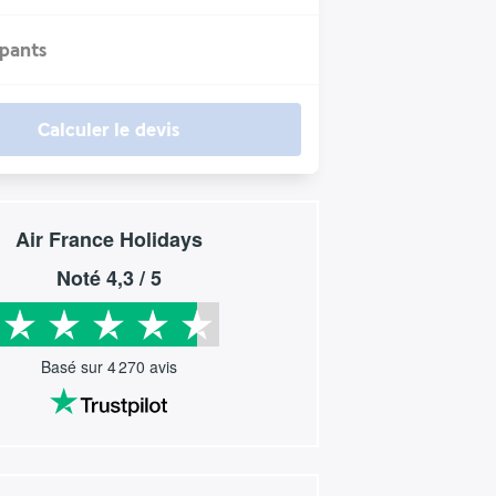
ipants
Calculer le devis
Air France Holidays
Noté
4,3
/ 5
Basé sur
4 270
avis