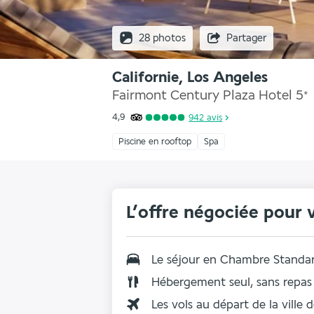
28 photos
Partager
Californie, Los Angeles
Fairmont Century Plaza Hotel
5
*
4,9
942
avis
Piscine en rooftop
Spa
L’offre négociée pour 
Le séjour en Chambre Standa
Hébergement seul, sans repas
Les vols au départ de la ville 