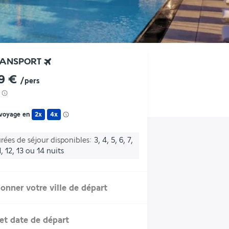
RANSPORT
9 €
/pers
 voyage en
2x
4x
rées de séjour disponibles
3, 4, 5, 6, 7,
1, 12, 13 ou 14 nuits
ionner votre ville de départ
et date de départ