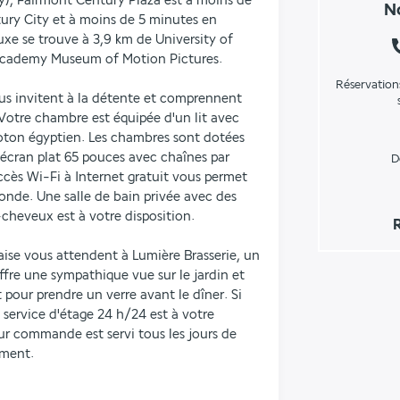
y), Fairmont Century Plaza est à moins de 
No
ry City et à moins de 5 minutes en 
xe se trouve à 3,9 km de University of 
 Academy Museum of Motion Pictures.
Réservation
s invitent à la détente et comprennent 
otre chambre est équipée d'un lit avec 
oton égyptien. Les chambres sont dotées 
écran plat 65 pouces avec chaînes par 
D
ccès Wi-Fi à Internet gratuit vous permet 
onde. Une salle de bain privée avec des 
-cheveux est à votre disposition.
R
aise vous attendent à Lumière Brasserie, un 
ffre une sympathique vue sur le jardin et 
t pour prendre un verre avant le dîner. Si 
service d'étage 24 h/24 est à votre 
ur commande est servi tous les jours de 
ément.