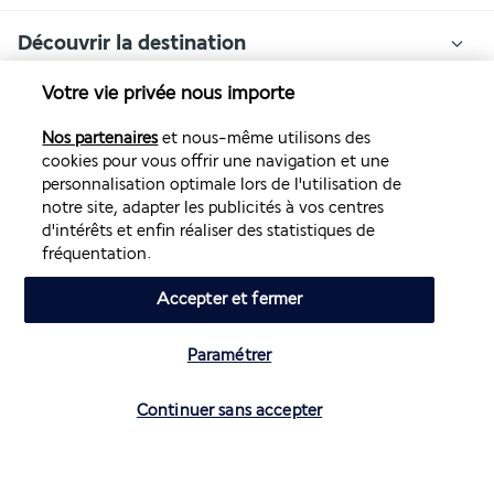
Découvrir la destination
Votre vie privée nous importe
Volez avec Air France et Transavia
Nos partenaires
et nous-même utilisons des
cookies pour vous offrir une navigation et une
Informations utiles
personnalisation optimale lors de l'utilisation de
notre site, adapter les publicités à vos centres
d'intérêts et enfin réaliser des statistiques de
fréquentation.
Accepter et fermer
Air France Holidays
Noté
4,3
/ 5
Paramétrer
Vérifier les disponibilités
Continuer sans accepter
Basé sur
4 270
avis