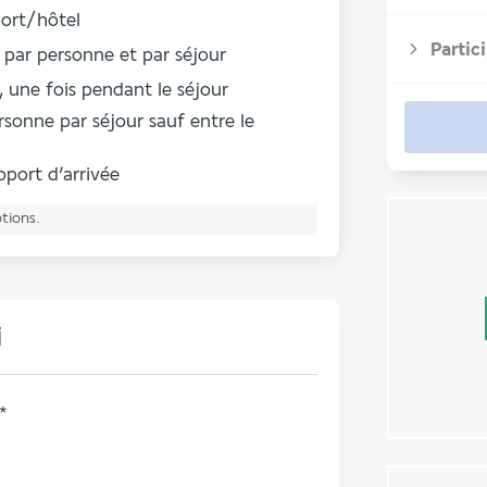
port/hôtel
Partic
par personne et par séjour
 une fois pendant le séjour
rsonne par séjour
sauf entre le
roport d’arrivée
ptions.
i
*