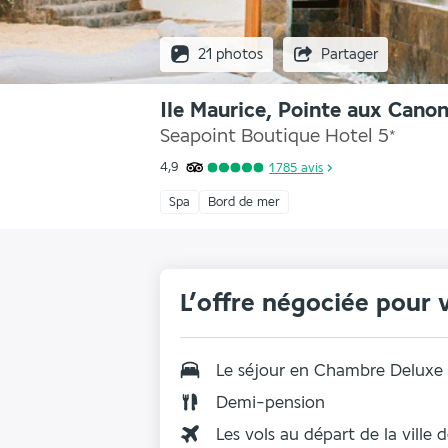
21 photos
Partager
Ile Maurice, Pointe aux Canon
Seapoint Boutique Hotel
5
*
4,9
1 785
avis
Spa
Bord de mer
L’offre négociée pour 
Le séjour en
Chambre Deluxe 
Demi-pension
Les vols au départ de la ville 