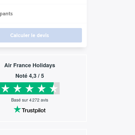
ipants
Calculer le devis
Air France Holidays
Noté
4,3
/ 5
Basé sur
4 272
avis