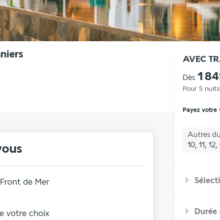
niers
AVEC T
1 8
Dès
Pour 5 nuits
Payez votre
Autres du
10, 11, 12,
vous
Sélect
Front de Mer
Durée 
de votre choix