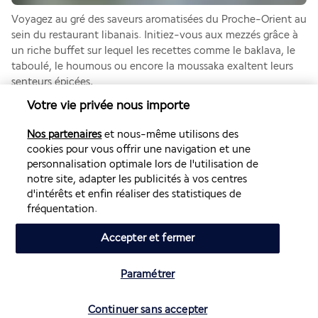
Voyagez au gré des saveurs aromatisées du Proche-Orient au 
sein du restaurant libanais. Initiez-vous aux mezzés grâce à 
un riche buffet sur lequel les recettes comme le baklava, le 
taboulé, le houmous ou encore la moussaka exaltent leurs 
senteurs épicées. 
Votre vie privée nous importe
Plus de détails
Nos partenaires
et nous-même utilisons des
cookies pour vous offrir une navigation et une
Activité & Lifestyle
personnalisation optimale lors de l'utilisation de
notre site, adapter les publicités à vos centres
d'intérêts et enfin réaliser des statistiques de
Idéalement situé en face d'une immense plage de sable fin, 
fréquentation.
le Riu Dubai vous enchantera par la beauté de ses piscines et 
par la diversité des activités qu'il organise pour les enfants et 
Accepter et fermer
pour les adultes.
Grâce à la formule tout compris, vous aurez accès à 
Paramétrer
d'innombrables installations. En plus des trois piscines, 
Vérifier les disponibilités
l'hôtel dispose d'un parc aquatique avec de grands 
Continuer sans accepter
toboggans. Pour des sensations plus paisibles, laissez-vous 