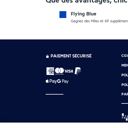
Que des avantages, chic 
Flying Blue
Gagnez des Miles et XP supplément
PAIEMENT SÉCURISÉ
CG
MEN
POL
POL
PAR