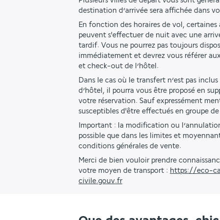
Plusieurs villes de départ vous sont génér
destination d’arrivée sera affichée dans v
En fonction des horaires de vol, certaines a
peuvent s'effectuer de nuit avec une arriv
tardif. Vous ne pourrez pas toujours dispo
immédiatement et devrez vous référer aux
et check-out de l’hôtel. 
Dans le cas où le transfert n’est pas inclus
d’hôtel, il pourra vous être proposé en s
votre réservation. Sauf expressément menti
susceptibles d'être effectués en groupe de
Important : la modification ou l’annulation
possible que dans les limites et moyennant 
conditions générales de vente.
Merci de bien vouloir prendre connaissanc
votre moyen de transport : 
https://eco-ca
civile.gouv.fr