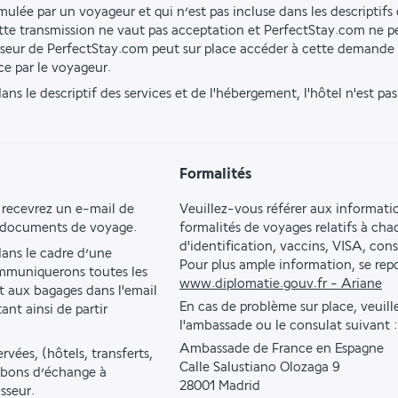
ulée par un voyageur et qui n’est pas incluse dans les descriptifs d
tte transmission ne vaut pas acceptation et PerfectStay.com ne pe
isseur de PerfectStay.com peut sur place accéder à cette demande 
ce par le voyageur.
ns le descriptif des services et de l'hébergement, l'hôtel n'est pa
Formalités
 recevrez un e-mail de 
Veuillez-vous référer aux informati
s documents de voyage.
formalités de voyages relatifs à ch
d'identification, vaccins, VISA, con
ns le cadre d’une 
Pour plus ample information, se repor
mmuniquerons toutes les 
www.diplomatie.gouv.fr - Ariane
t aux bagages dans l'email 
En cas de problème sur place, veuil
t ainsi de partir 
l'ambassade ou le consulat suivant :
Ambassade de France en Espagne
vées, (hôtels, transferts, 
Calle Salustiano Olozaga 9
s bons d’échange à 
28001 Madrid
sseur.