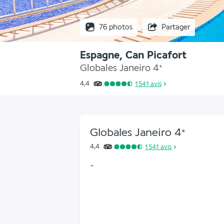
76 photos
Partager
Espagne, Can Picafort
Globales Janeiro
4
*
4,4
1 541
avis
Globales Janeiro
4
*
4,4
1 541
avis
-