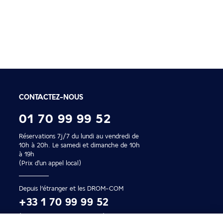
Paiement en 2x ou 4
Profitez de nos facilités de
CONTACTEZ-NOUS
01 70 99 99 52
Réservations 7j/7 du lundi au vendredi de
10h à 20h. Le samedi et dimanche de 10h
à 19h
(Prix d'un appel local)
Depuis l’étranger et les DROM-COM
+33 1 70 99 99 52
(Prix d’un appel international)