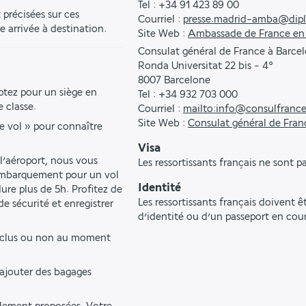
Tel : +34 91 423 89 00
précisées sur ces 
Courriel :
presse.madrid-amba@dipl
e arrivée à destination.
Site Web :
Ambassade de France en
Consulat général de France à Barce
Ronda Universitat 22 bis - 4°
8007 Barcelone
ptez pour un siège en 
Tel : +34 932 703 000
 classe.
Courriel :
mailto:info@consulfrance
Site Web :
Consulat général de Fran
e vol » pour connaître 
Visa
l’aéroport, nous vous 
Les ressortissants français ne sont p
embarquement pour un vol 
Identité
re plus de 5h. Profitez de 
Les ressortissants français doivent 
e sécurité et enregistrer 
d’identité ou d’un passeport en cour
inclus ou non au moment 
ajouter des bagages 