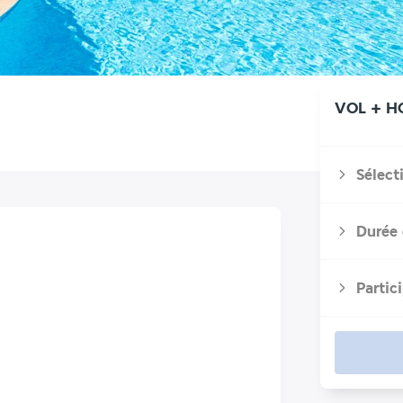
VOL + H
Sélect
Durée 
Partic