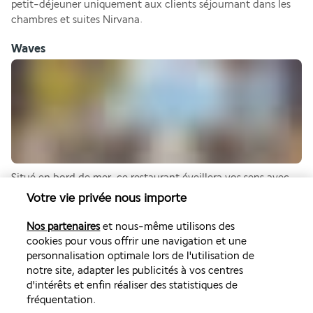
petit-déjeuner uniquement aux clients séjournant dans les 
chambres et suites Nirvana.
Waves
Situé en bord de mer, ce restaurant éveillera vos sens avec 
une multitude d'inspirations marines. C'est l'endroit parfait 
Votre vie privée nous importe
pour déguster de délicieuses spécialités créoles préparées à 
base de poissons et de fruits de mer, cuits sur un braséro, lors 
Nos partenaires
et nous-même utilisons des
du déjeuner. En soirée, le menu propose des spécialités 
cookies pour vous offrir une navigation et une
délicieusement raffinées.
personnalisation optimale lors de l'utilisation de
notre site, adapter les publicités à vos centres
Plus de détails
d'intérêts et enfin réaliser des statistiques de
fréquentation.