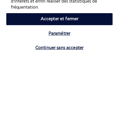
d'intérêts et enfin réaliser des statistiques de
fréquentation.
Informations utiles
Accepter et fermer
Paramétrer
Vérifier les disponibilités
Air France Holidays
Continuer sans accepter
Noté
4,3
/ 5
Basé sur
4 268
avis
Nos experts à votre écoute