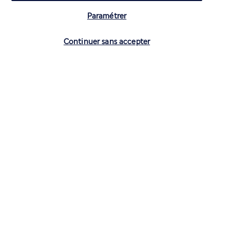
Paramétrer
Vérifier les disponibilités
Continuer sans accepter
CONTACTEZ-NOUS
01 70 99 99 52
Réservations 7j/7 du lundi au vendredi de 10h à 20h. Le samedi et
dimanche de 10h à 19h
(Prix d'un appel local)
Depuis l’étranger et les DROM-COM
+33 1 70 99 99 52
(Prix d’un appel international)
Privilégiez les heures à faible affluence