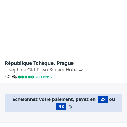
République Tchèque, Prague
Josephine Old Town Square Hotel
4
*
4,7
700
avis
Échelonnez votre paiement, payez en
2x
ou
4x