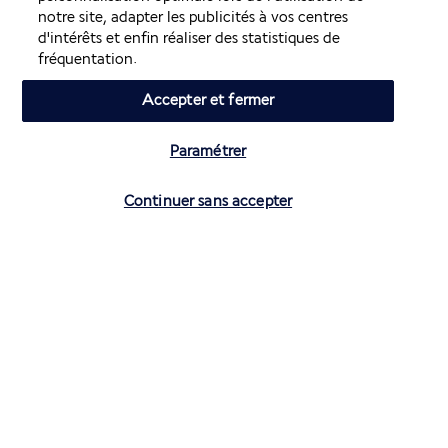
notre site, adapter les publicités à vos centres
Volez avec Air France et Transavia
d'intérêts et enfin réaliser des statistiques de
fréquentation.
Informations utiles
Accepter et fermer
Paramétrer
Vérifier les disponibilités
Continuer sans accepter
Air France Holidays
Noté
4,3
/ 5
Basé sur
4 270
avis