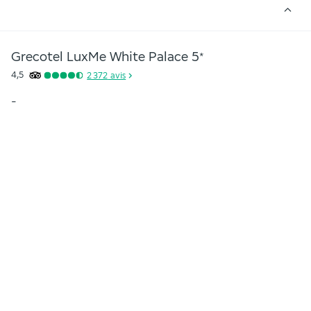
Grecotel LuxMe White Palace
5
*
4,5
2 372
avis
-