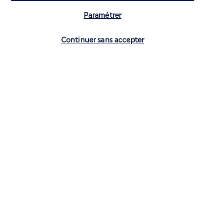
Paramétrer
Vérifier les disponibilités
Continuer sans accepter
CONTACTEZ-NOUS
01 70 99 99 52
Réservations 7j/7 du lundi au vendredi de 10h à 20h. Le samedi et
dimanche de 10h à 19h
(Prix d'un appel local)
Depuis l’étranger et les DROM-COM
+33 1 70 99 99 52
(Prix d’un appel international)
Privilégiez les heures à faible affluence