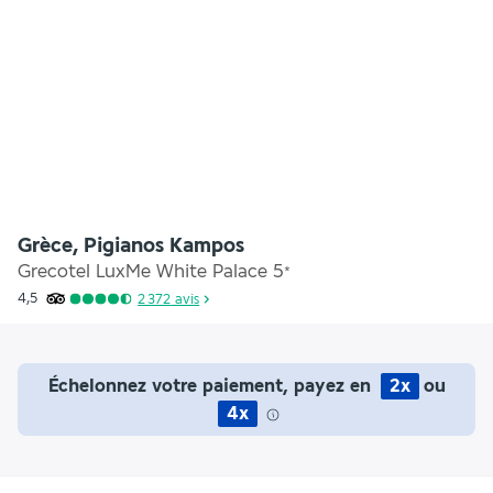
Grèce, Pigianos Kampos
Grecotel LuxMe White Palace
5
*
4,5
2 372
avis
Échelonnez votre paiement, payez en
2x
ou
4x