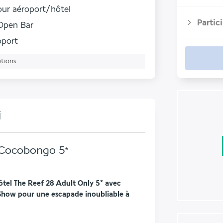
tour aéroport/hôtel
Partic
Open Bar
roport
ptions.
i
& Cocobongo
5
*
tel The Reef 28 Adult Only 5* avec 
how pour une escapade inoubliable à 