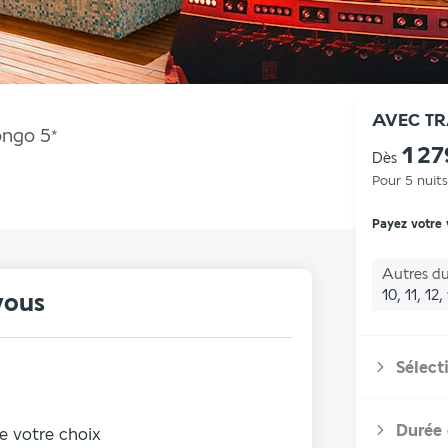
AVEC T
ongo
5
*
1 27
Dès
Pour 5 nuits
Payez votre
Autres du
10, 11, 12,
vous
Sélect
Durée 
de votre choix