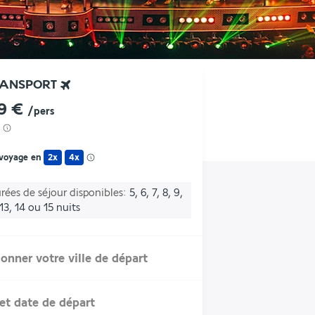
RANSPORT
9 €
/pers
 voyage en
2x
4x
rées de séjour disponibles
5, 6, 7, 8, 9,
 13, 14 ou 15 nuits
ionner votre ville de départ
et date de départ