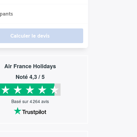
ipants
Calculer le devis
Air France Holidays
Noté
4,3
/ 5
Basé sur
4 264
avis