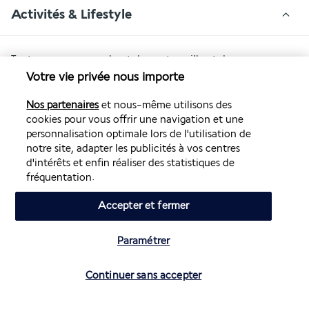
Activités & Lifestyle
Tout en vous rapprochant du centre-ville et de ses 
principales attractions, le Savoy Le Grand Hôtel constituera 
Votre vie privée nous importe
pour vous un écrin de délassement et de bien-être.
Nos partenaires
et nous-même utilisons des
Au sein de l'hôtel, vous pourrez vous détendre dans l'une 
cookies pour vous offrir une navigation et une
personnalisation optimale lors de l'utilisation de
des deux piscines extérieures. Par ailleurs, quelle que soit la 
notre site, adapter les publicités à vos centres
saison, vous pourrez accéder au spa où vous attendent deux 
d'intérêts et enfin réaliser des statistiques de
piscines intérieures, deux saunas, deux hammams et 
fréquentation.
différentes cabines de soin et de massage. Pour vos sorties, 
privilégiez la matinée pour explorer les souks et la médina. En 
Accepter et fermer
soirée, rendez-vous sur la place Jemaa el-Fna pour goûter à 
une ambiance hors du commun.
Paramétrer
Plus de détails
Vérifier les disponibilités
Continuer sans accepter
Découvrir la destination