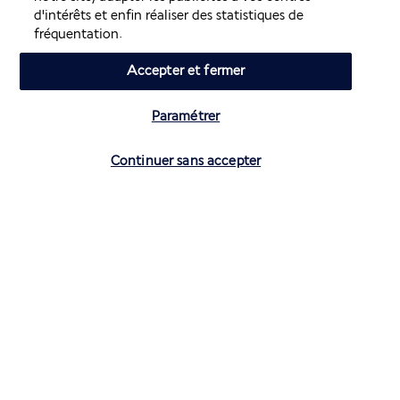
d'intérêts et enfin réaliser des statistiques de
superbement présentée. Qui a dit que la gourmandise était 
fréquentation.
un défaut ?
Accepter et fermer
Plus de détails
Paramétrer
Activités & Lifestyle
Continuer sans accepter
Un maître-mot règne au Jimbaran Bay Beach Resort & Spa, 
l’apaisement. Vous ferez le plein de vitamine D au bord de la 
piscine, avant de vivre l’expérience ultime de Bali : un 
massage traditionnel.
Aimez ne rien faire, allongé près de la sublime piscine, avant 
de laisser des mains expertes vous dorloter au spa. Pierres 
chaudes, massage balinais ou réflexologie plantaire, vous 
ressortirez revigoré. La cuisine locale séduit vos papilles ? 
Apprenez à reproduire quelques classiques de la gastronomie 
de l’île, à l’occasion d’un cours privé. Le yoga vous a toujours 