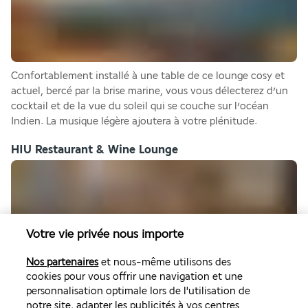
Confortablement installé à une table de ce lounge cosy et 
actuel, bercé par la brise marine, vous vous délecterez d’un 
cocktail et de la vue du soleil qui se couche sur l’océan 
Indien. La musique légère ajoutera à votre plénitude.
HIU Restaurant & Wine Lounge
Votre vie privée nous importe
Nos partenaires
et nous-même utilisons des
cookies pour vous offrir une navigation et une
Chaque jour, vous ferez de nouvelles découvertes. Un bœuf 
personnalisation optimale lors de l'utilisation de
au satay dans la plus pure tradition balinaise, un barbecue, 
notre site, adapter les publicités à vos centres
et pour changer un peu, une assiette du monde raffinée et 