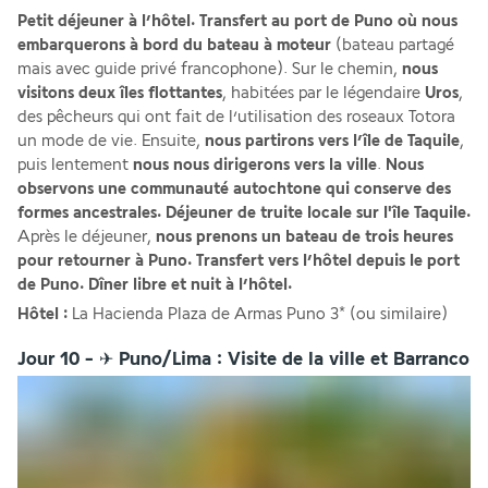
Petit déjeuner à l’hôtel. Transfert au port de Puno où nous 
embarquerons à bord du bateau à moteur 
(bateau partagé 
mais avec guide privé francophone). Sur le chemin,
 nous 
visitons deux îles flottantes
, habitées par le légendaire 
Uros
, 
des pêcheurs qui ont fait de l’utilisation des roseaux Totora 
un mode de vie. Ensuite, 
nous partirons vers l’île de Taquile
, 
puis lentement 
nous nous dirigerons vers la ville
. 
Nous 
observons une communauté autochtone qui conserve des 
formes ancestrales. Déjeuner de truite locale sur l'île Taquile.
Après le déjeuner, 
nous prenons un bateau de trois heures 
pour retourner à Puno. Transfert vers l’hôtel depuis le port 
de Puno. Dîner libre et nuit à l’hôtel.
Hôtel : 
La Hacienda Plaza de Armas Puno 3* (ou similaire)
Jour 10 - ✈ Puno/Lima : Visite de la ville et Barranco