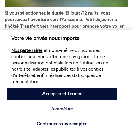
Si vous sélectionnez la durée 13 jours/12 nuits, vous 
poursuivez l'aventure vers l'Amazonie. Petit déjeuner à 
l’hôtel. Transfert vers l’aéroport pour prendre votre vol en 
direction de Puerto Maldonado.
 À votre arrivée à Puerto 
Votre vie privée nous importe
Maldonado, la capitale de la biodiversité du Pérou, 
nous 
vous accueillerons à l'aéroport
. Ensuite, 
nous 
Nos partenaires
et nous-même utilisons des
commencerons notre programme par une visite en bus de la 
cookies pour vous offrir une navigation et une
ville
. Ensuite,
 nous nous dirigerons vers le port de la 
personnalisation optimale lors de l'utilisation de
Capitainerie
, où 
notre embarcation vous attendra pour 
notre site, adapter les publicités à vos centres
naviguer sur le Bas-Madre de Dios
 (la rivière Serpentine), 
d'intérêts et enfin réaliser des statistiques de
jusqu'à notre refuge
 situé à trente kilomètres de la ville de 
fréquentation.
Puerto Maldonado. À votre arrivée au refuge, v
ous serez 
accueilli avec un délicieux nectar de fruits tropicaux 
Accepter et fermer
amazoniens et conduit à votre confortable chambre
(bungalow) réservée pour l'occasion. Une fois installé,
 un 
Paramétrer
délicieux déjeuner vous attendra
. En début d'après-midi, 
vous serez accompagné par notre guide spécialisé à travers 
Vérifier les disponibilités
Continuer sans accepter
un sentier interprétatif bien balisé jusqu'à la Cocha Caimán
, 
une petite lagune où 
vous aurez la possibilité d'observer le 