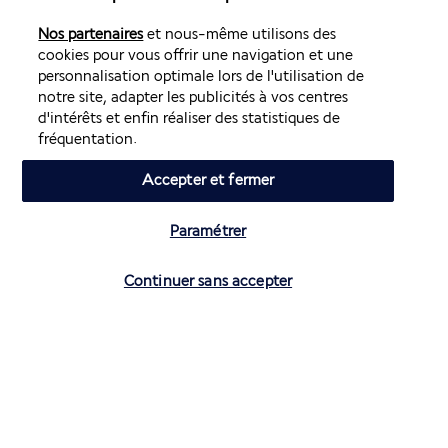
véritable fort mais aussi d’un musée vivant de l’histoire 
monastique de Crète. Pour des raisons d’économie d’espace 
Nos partenaires
et nous-même utilisons des
mais aussi de sécurité, les cellules sont construites sur trois 
cookies pour vous offrir une navigation et une
étages.
personnalisation optimale lors de l'utilisation de
notre site, adapter les publicités à vos centres
Dîner et nuit à l'hôtel.
d'intérêts et enfin réaliser des statistiques de
fréquentation.
Jour 8 | Agios Nikolaos
Accepter et fermer
Paramétrer
Vérifier les disponibilités
Continuer sans accepter
Restitution de votre véhicule de location à l'aéroport 
d’Héraklion.
Vol retour.
Vos hébergements