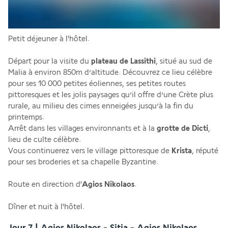
Petit déjeuner à l'hôtel. 
Départ pour la visite du 
plateau de
Lassithi
, situé au sud de 
Malia à environ 850m d’altitude. Découvrez ce lieu célèbre 
pour ses 10 000 petites éoliennes, ses petites routes 
pittoresques et les jolis paysages qu’il offre d’une Crète plus 
rurale, au milieu des cimes enneigées jusqu’à la fin du 
printemps. 
Arrêt dans les villages environnants et à la 
grotte de Dicti
, 
lieu de culte célèbre. 
Vous continuerez vers le village pittoresque de 
Krista
, réputé 
pour ses broderies et sa chapelle Byzantine.
Route en direction d'
Agios Nikolaos
. 
Dîner et nuit à l'hôtel.
Jour 7 | Agios Nikolaos - Sitia - Agios Nikolaos