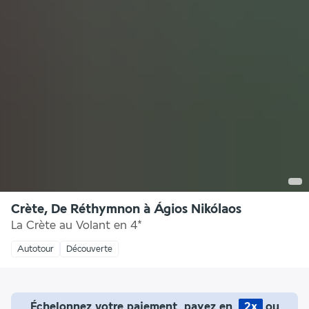
Crète, De Réthymnon à Ágios Nikólaos
La Crète au Volant en 4*
Autotour
Découverte
Échelonnez votre paiement, payez en
2x
ou