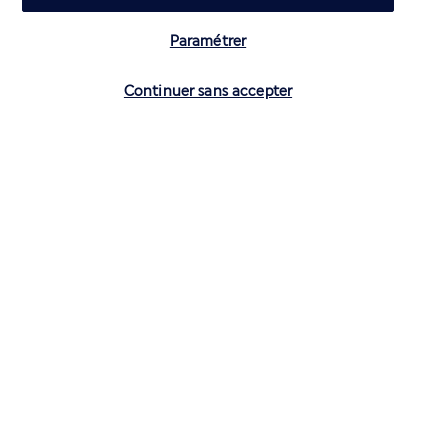
Découvrir la destination
Paramétrer
Volez avec Air France et Transavia
Vérifier les disponibilités
Continuer sans accepter
Informations utiles
Air France Holidays
Noté
4,3
/ 5
Basé sur
4 269
avis