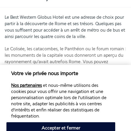
Le Best Western Globus Hotel est une adresse de choix pour 
partir à la découverte de Rome et ses trésors. Quelques pas 
vous suffisent pour accéder à un arrêt de métro ou de bus et 
ainsi parcourir les quatre coins de la ville.
Le Colisée, les catacombes, le Panthéon ou le forum romain : 
les monuments de la capitale vous donneront un aperçu du 
rayonnement qu'avait autrefois Rome. Vous pouvez 
également profiter de votre séjour pour visiter le plus petit 
Votre vie privée nous importe
pays du monde : le Vatican. La cité comprend aussi une 
grande variété de musées comme la galerie Borghèse ou la 
Nos partenaires
et nous-même utilisons des
galerie nationale d'art moderne et contemporain. Pour 
cookies pour vous offrir une navigation et une
faciliter vos visites, faites appel au service de concierge 
personnalisation optimale lors de l'utilisation de
auprès de la réception de l'hôtel.
notre site, adapter les publicités à vos centres
d'intérêts et enfin réaliser des statistiques de
Plus de détails
fréquentation.
Accepter et fermer