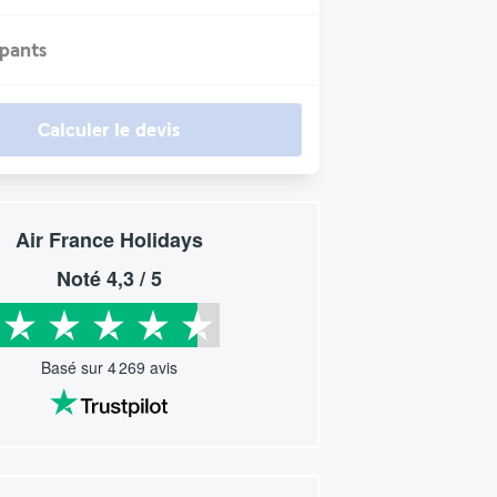
ipants
Calculer le devis
Air France Holidays
Noté
4,3
/ 5
Basé sur
4 269
avis