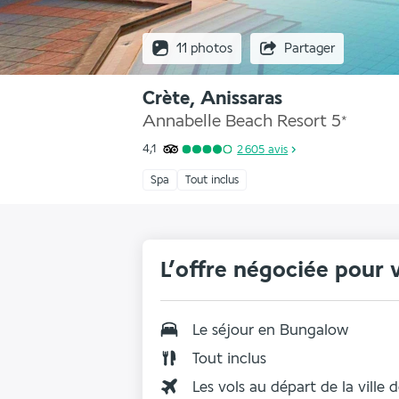
11 photos
Partager
Crète, Anissaras
Annabelle Beach Resort
5
*
4,1
2 605
avis
Spa
Tout inclus
L’offre négociée pour 
Le séjour en
Bungalow
Tout inclus
Les vols au départ de la ville 