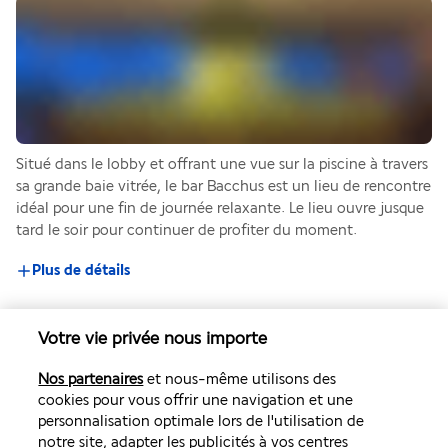
Situé dans le lobby et offrant une vue sur la piscine à travers 
sa grande baie vitrée, le bar Bacchus est un lieu de rencontre 
idéal pour une fin de journée relaxante. Le lieu ouvre jusque 
tard le soir pour continuer de profiter du moment.
Plus de détails
Activités & Lifestyle
Votre vie privée nous importe
Nos partenaires
et nous-même utilisons des
cookies pour vous offrir une navigation et une
Sous le radieux soleil de la Crète, l'Annabelle Beach Resort 
personnalisation optimale lors de l'utilisation de
propose une grande diversité d'activités pour apprécier 
notre site, adapter les publicités à vos centres