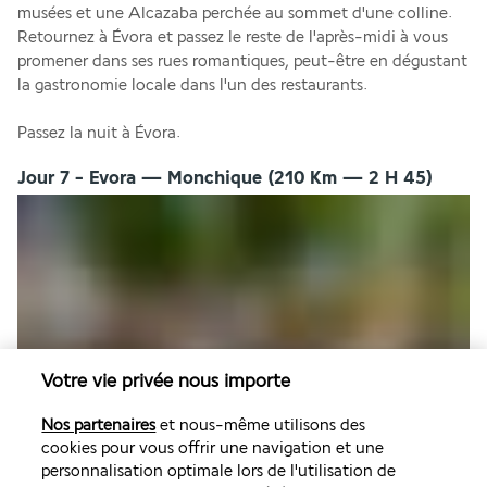
musées et une Alcazaba perchée au sommet d'une colline. 
Retournez à Évora et passez le reste de l'après-midi à vous 
promener dans ses rues romantiques, peut-être en dégustant 
la gastronomie locale dans l'un des restaurants.
Passez la nuit à Évora.
Jour 7 - Evora — Monchique (210 Km — 2 H 45)
Votre vie privée nous importe
Après le petit déjeuner à l'hôtel, départ pour Évora. Son nom 
vient du mot celtique Ebora et c'est aujourd'hui l'une des 
Nos partenaires
et nous-même utilisons des
villes les plus romantiques du Portugal, classée au patrimoine 
cookies pour vous offrir une navigation et une
mondial de l'UNESCO. Le Templo de Diana, la Catedral da Sé 
personnalisation optimale lors de l'utilisation de
et la Capela dos Ossos ne sont que quelques sites à visiter. 