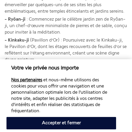
émerveiller par quelques-uns de ses sites les plus 
emblématiques, entre temples étincelants et jardins sereins. 
- Ryôan-ji
 : Commencez par le célèbre jardin zen de Ryôan-
ji, un chef-d’œuvre minimaliste de pierres et de sable, conçu 
pour inviter à la méditation.
- Kinkaku-ji
 (Pavillon d’Or) : Poursuivez avec le Kinkaku-ji, 
le Pavillon d’Or, dont les étages recouverts de feuilles d’or se 
reflètent sur l’étang environnant, créant une scène digne 
d’une peinture.
Votre vie privée nous importe
- Ginkaku-ji
 (Pavillon d’Argent) : Visitez ensuite le Pavillon 
d’Argent, un temple élégant et apaisant entouré de jardins 
Nos partenaires
et nous-même utilisons des
paisibles, qui incarne la beauté sobre du Japon classique.
cookies pour vous offrir une navigation et une
- 
Chemin de la Philosophie
 : Suivez ce sentier enchanteur 
personnalisation optimale lors de l'utilisation de
bordé de cerisiers (splendides en saison), qui relie le 
notre site, adapter les publicités à vos centres
Ginkaku-ji au Nanzen-ji. Ce chemin invite à une promenade 
d'intérêts et enfin réaliser des statistiques de
méditative, au fil de l’eau et de la nature. 
fréquentation.
- 
Nanzen-ji 
: Achevez l’itinéraire avec une visite du temple 
Nanzen-ji, réputé pour sa grande porte Sanmon et ses jardins 
Accepter et fermer
sublimes.