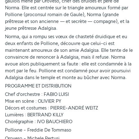
gaulois mené par Oroveso, chef des druides et père de 
Norma. Elle est centrée sur le triangle amoureux formé par 
Pollione (proconsul romain de Gaule), Norma (grande 
prêtresse et son ancienne — et secrète — compagne), et la 
jeune prêtresse Adalgisa.
Norma, qui a rompu ses vœux de chasteté druidique et eu 
deux enfants de Pollione, découvre que celui-ci est 
maintenant amoureux de son amie Adalgisa. Elle tente de le 
convaincre de renoncer à Adalgisa, mais il refuse. Norma 
avoue alors publiquement sa faute : elle est condamnée à la 
mort par le feu. Pollione est condamné pour avoir poursuivi 
Adalgisa dans le temple et monte au bûcher avec Norma.
PROGRAMME ET DISTRIBUTION
Chef d'orchestre : FABIO LUISI
Mise en scène : OLIVIER PY
Décors et costumes : PIERRE-ANDRÉ WEITZ
Lumières : BERTRAND KILLY
Chorégraphie : IVO BAUCHIERO
Pollione - Freddie De Tommaso
Oroveso - Michele Pertusi