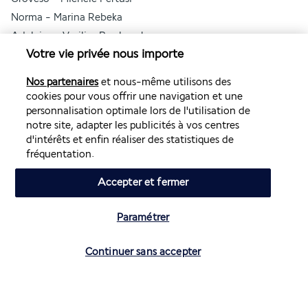
Norma - Marina Rebeka
Adalgisa - Vasilisa Berzhanskaya
Votre vie privée nous importe
Flavio - Paolo Antognetti
Le billet pour le ballet inclus également l'entrée au musée de 
Nos partenaires
et nous-même utilisons des
la Scala.
cookies pour vous offrir une navigation et une
À noter :
personnalisation optimale lors de l'utilisation de
Pour les personnes réservant la formule "hôtel seul" (sans 
notre site, adapter les publicités à vos centres
d'intérêts et enfin réaliser des statistiques de
vol)
fréquentation.
nous vous recommandons vivement de prévoir votre arrivée 
la veille du concert, cela dans le but de vous offrir une 
Accepter et fermer
expérience optimale et de garantir votre présence à 
l'événement en temps et en heure.
Paramétrer
Toutes les informations vous seront communiquées sur un 
bon d'échange qui vous sera envoyé environ 7 jours avant 
votre départ.
Continuer sans accepter
UNAHOTELS Cusani Milano