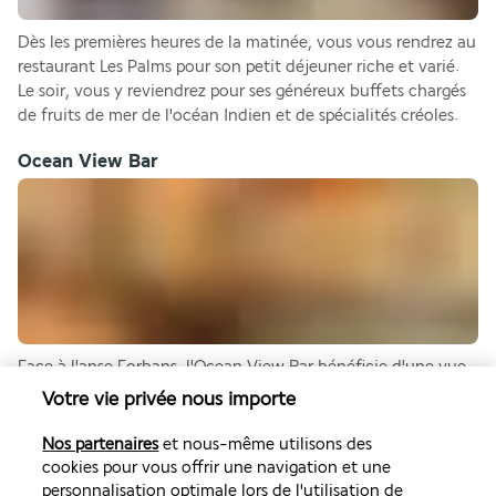
Dès les premières heures de la matinée, vous vous rendrez au 
restaurant Les Palms pour son petit déjeuner riche et varié. 
Le soir, vous y reviendrez pour ses généreux buffets chargés 
de fruits de mer de l'océan Indien et de spécialités créoles.
Ocean View Bar
Face à l'anse Forbans, l'Ocean View Bar bénéficie d'une vue 
incroyable sur l'océan Indien. Voilà l'endroit idéal pour 
Votre vie privée nous importe
découvrir le thé créole de l'après-midi ou siroter de délicieux 
cocktails tropicaux à l'heure où flamboie le coucher de 
Nos partenaires
et nous-même utilisons des
soleil.
cookies pour vous offrir une navigation et une
personnalisation optimale lors de l'utilisation de