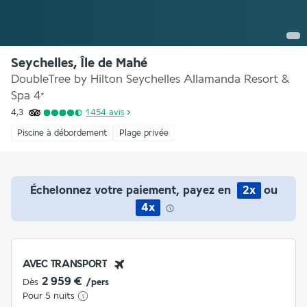
Seychelles, Île de Mahé
DoubleTree by Hilton Seychelles Allamanda Resort &
Spa
4
*
4,3
1 454
avis
Piscine à débordement
Plage privée
Échelonnez votre paiement, payez en
2x
ou
4x
AVEC TRANSPORT
2 959 €
Dès
/pers
Pour 5 nuits