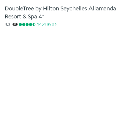
DoubleTree by Hilton Seychelles Allamanda
Resort & Spa
4
*
4,3
1 454
avis