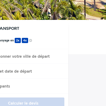
RANSPORT
 voyage en
2x
4x
ionner votre ville de départ
et date de départ
ipants
Calculer le devis