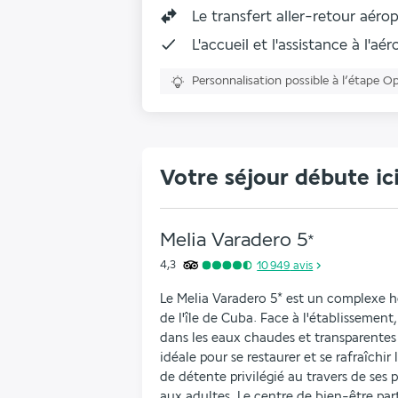
Le
transfert aller-retour aéro
L'accueil et l'assistance à l'aé
Personnalisation possible à l’étape O
Votre séjour débute ic
Melia Varadero
5
*
4,3
10 949
avis
Le Melia Varadero 5* est un complexe hôt
de l'île de Cuba. Face à l'établissement,
dans les eaux chaudes et transparentes 
idéale pour se restaurer et se rafraîchir l'
de détente privilégié au travers de ses p
aux adultes. Le centre de bien-être part