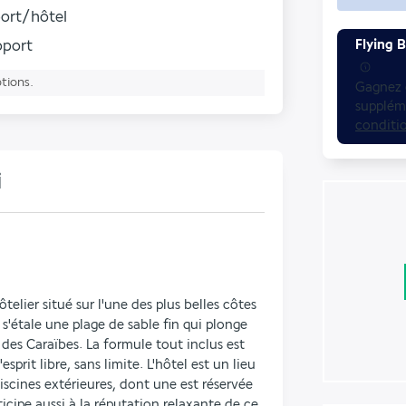
port/hôtel
roport
Flying B
ptions.
Gagnez d
suppléme
conditi
i
elier situé sur l'une des plus belles côtes 
 s'étale une plage de sable fin qui plonge 
des Caraïbes. La formule tout inclus est 
esprit libre, sans limite. L'hôtel est un lieu 
iscines extérieures, dont une est réservée 
icipe aussi à la réputation relaxante de ce 