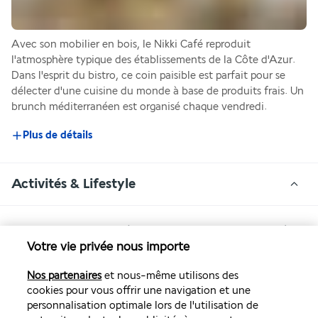
Avec son mobilier en bois, le Nikki Café reproduit 
l'atmosphère typique des établissements de la Côte d'Azur. 
Dans l'esprit du bistro, ce coin paisible est parfait pour se 
délecter d'une cuisine du monde à base de produits frais. Un 
brunch méditerranéen est organisé chaque vendredi.
Plus de détails
Activités & Lifestyle
Avec sa piscine de 27 mètres de long et un grand bassin à 
remous qui donnent sur le golfe Persique, le Nikki Beach 
Votre vie privée nous importe
Resort & Spa Dubai affiche clairement sa vocation de 
Nos partenaires
et nous-même utilisons des
détente et de loisirs.
cookies pour vous offrir une navigation et une
personnalisation optimale lors de l'utilisation de
En plus des deux bassins où vous pourrez nager et 