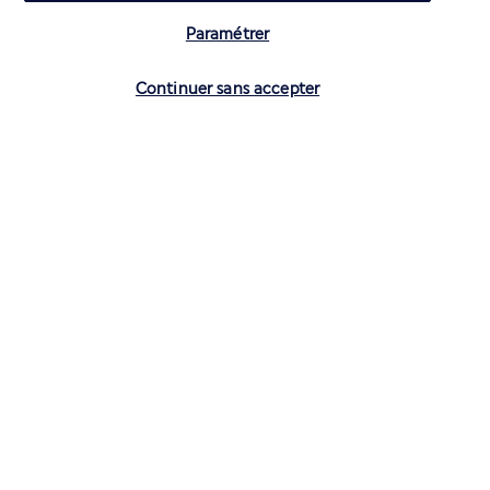
Paramétrer
Vérifier les disponibilités
Continuer sans accepter
CONTACTEZ-NOUS
01 70 99 99 52
Réservations 7j/7 du lundi au vendredi de 10h à 20h. Le samedi et
dimanche de 10h à 19h
(Prix d'un appel local)
Depuis l’étranger et les DROM-COM
+33 1 70 99 99 52
(Prix d’un appel international)
Privilégiez les heures à faible affluence