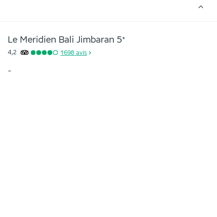
Le Meridien Bali Jimbaran
5
*
4,2
1 698
avis
-