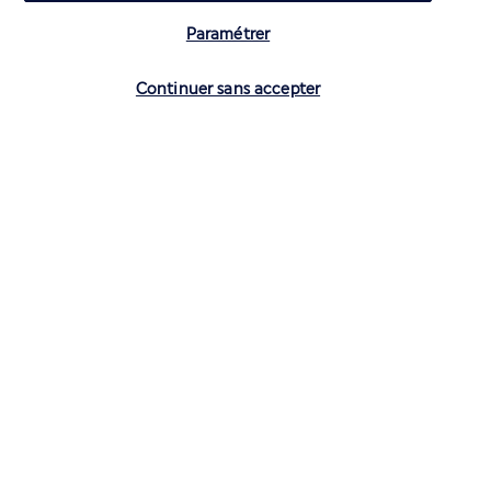
Paramétrer
Vérifier les disponibilités
Continuer sans accepter
CONTACTEZ-NOUS
01 70 99 99 52
Réservations 7j/7 du lundi au vendredi de 10h à 20h. Le samedi et
dimanche de 10h à 19h
(Prix d'un appel local)
Depuis l’étranger et les DROM-COM
+33 1 70 99 99 52
(Prix d’un appel international)
Privilégiez les heures à faible affluence