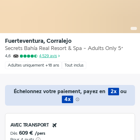
Fuerteventura, Corralejo
Secrets Bahía Real Resort & Spa - Adults Only
5
*
4,6
4 529
avis
Adultes uniquement +18 ans
Tout inclus
Échelonnez votre paiement, payez en
2x
ou
4x
AVEC TRANSPORT
609 €
Dès
/pers
Pour 4 nuits