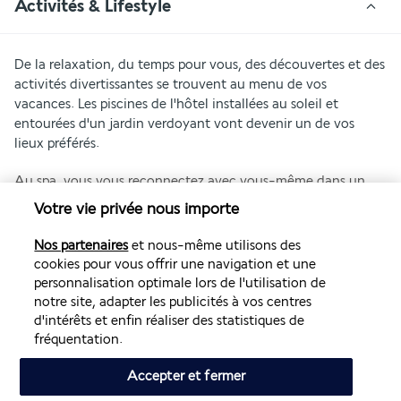
Activités & Lifestyle
De la relaxation, du temps pour vous, des découvertes et des 
activités divertissantes se trouvent au menu de vos 
vacances. Les piscines de l'hôtel installées au soleil et 
entourées d'un jardin verdoyant vont devenir un de vos 
lieux préférés.
Au spa, vous vous reconnectez avec vous-même dans un 
environnement serein. Le parcours d'hydrothérapie délasse 
Votre vie privée nous importe
vos sens. Vous pouvez aussi aller à la rencontre des vagues 
de l'Atlantique. La grande plage de l'hôtel vous permet de 
Nos partenaires
et nous-même utilisons des
profiter des plaisirs de la mer. À Corralejo, joli petit village de 
cookies pour vous offrir une navigation et une
pêcheurs à deux pas de l'hôtel, vous découvrez toute une 
personnalisation optimale lors de l'utilisation de
gamme d'activités nautiques. Après avoir admiré les collines 
notre site, adapter les publicités à vos centres
de sable, partez explorer le reste de l'île. Vous aurez la 
d'intérêts et enfin réaliser des statistiques de
surprise de découvrir une variété de paysages.
fréquentation.
Plus de détails
Accepter et fermer