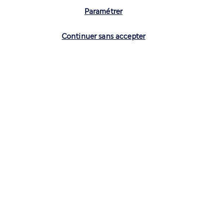
Paramétrer
Volez avec Air France et Transavia
Vérifier les disponibilités
Continuer sans accepter
Informations utiles
Air France Holidays
Noté
4,3
/ 5
Basé sur
4 272
avis