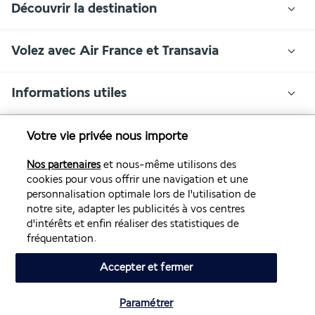
Découvrir la destination
Volez avec Air France et Transavia
Informations utiles
Votre vie privée nous importe
Nos partenaires
et nous-même utilisons des
Air France Holidays
cookies pour vous offrir une navigation et une
personnalisation optimale lors de l'utilisation de
Noté
4,3
/ 5
notre site, adapter les publicités à vos centres
d'intérêts et enfin réaliser des statistiques de
fréquentation.
Basé sur
4 272
avis
Accepter et fermer
Paramétrer