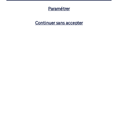
Paramétrer
Vérifier les disponibilités
Continuer sans accepter
CONTACTEZ-NOUS
01 70 99 99 52
Réservations 7j/7 du lundi au vendredi de 10h à 20h. Le samedi et
dimanche de 10h à 19h
(Prix d'un appel local)
Depuis l’étranger et les DROM-COM
+33 1 70 99 99 52
(Prix d’un appel international)
Privilégiez les heures à faible affluence