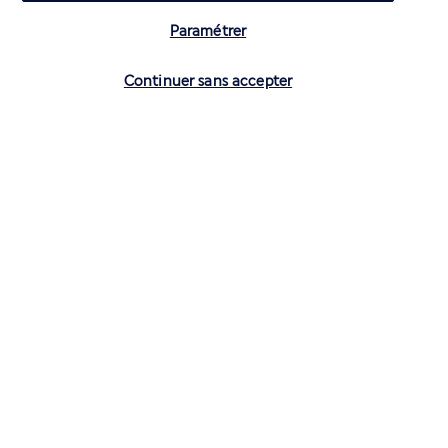
Paramétrer
Vérifier les disponibilités
Continuer sans accepter
CONTACTEZ-NOUS
01 70 99 99 52
Réservations 7j/7 du lundi au vendredi de 10h à 20h. Le samedi et
dimanche de 10h à 19h
(Prix d'un appel local)
Depuis l’étranger et les DROM-COM
+33 1 70 99 99 52
(Prix d’un appel international)
Privilégiez les heures à faible affluence