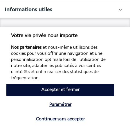
Informations utiles
Votre vie privée nous importe
Air France Holidays
Nos partenaires
et nous-même utilisons des
Noté
4,3
/ 5
cookies pour vous offrir une navigation et une
personnalisation optimale lors de l'utilisation de
notre site, adapter les publicités à vos centres
d'intérêts et enfin réaliser des statistiques de
Basé sur
4 272
avis
fréquentation.
Accepter et fermer
Paramétrer
Vérifier les disponibilités
Nos experts à votre écoute
Continuer sans accepter
01 70 99 99 52