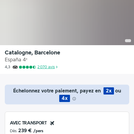
Catalogne, Barcelone
España
4
*
4,3
2 070
avis
Échelonnez votre paiement, payez en
2x
ou
4x
AVEC TRANSPORT
239 €
Dès
/pers