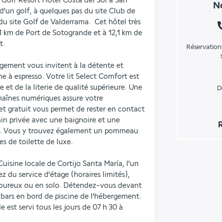
Golf Resort Hotel Costa del Sol à San 
No
d'un golf, à quelques pas du site Club de 
u site Golf de Valderrama.  Cet hôtel très 
,1 km de Port de Sotogrande et à 12,1 km de 
t.
Réservation
gement vous invitent à la détente et 
à espresso. Votre lit Select Comfort est 
et de la literie de qualité supérieure. Une 
D
aînes numériques assure votre 
et gratuit vous permet de rester en contact 
in privée avec une baignoire et une 
R
on. Vous y trouvez également un pommeau 
es de toilette de luxe.
Cuisine locale de Cortijo Santa María, l'un 
z du service d'étage (horaires limités), 
oureux ou en solo. Détendez-vous devant 
bars en bord de piscine de l'hébergement. 
est servi tous les jours de 07 h 30 à 