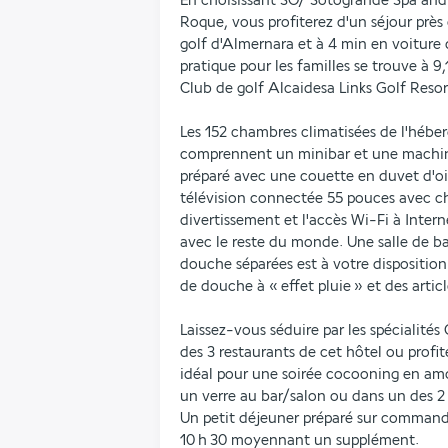
En choisissant SO/ Sotogrande Spa and 
Roque, vous profiterez d'un séjour près 
golf d'Almernara et à 4 min en voiture d
pratique pour les familles se trouve à 9
Club de golf Alcaidesa Links Golf Resor
Les 152 chambres climatisées de l'héber
comprennent un minibar et une machine 
préparé avec une couette en duvet d'oie 
télévision connectée 55 pouces avec ch
divertissement et l'accès Wi-Fi à Intern
avec le reste du monde. Une salle de ba
douche séparées est à votre dispositi
de douche à « effet pluie » et des articl
Laissez-vous séduire par les spécialités 
des 3 restaurants de cet hôtel ou profite
idéal pour une soirée cocooning en am
un verre au bar/salon ou dans un des 2 
Un petit déjeuner préparé sur commande 
10 h 30 moyennant un supplément.