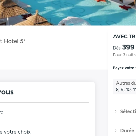
AVEC T
t Hotel
5
*
399
Dès
Pour 3 nuits
Payez votre
Autres du
8, 9, 10, 1
vous
Sélect
rd
Durée 
de votre choix