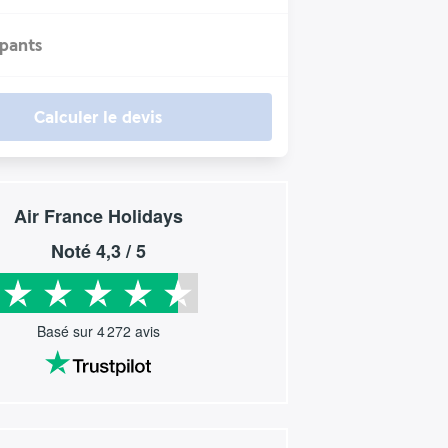
ipants
Calculer le devis
Air France Holidays
Noté
4,3
/ 5
Basé sur
4 272
avis