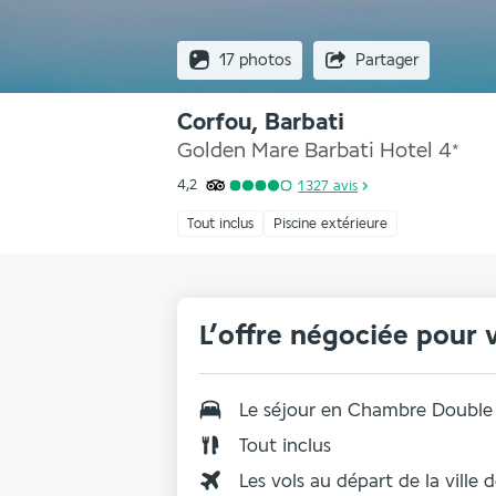
17 photos
Partager
Corfou, Barbati
Golden Mare Barbati Hotel
4
*
4,2
1 327
avis
Tout inclus
Piscine extérieure
L’offre négociée pour 
Le séjour en
Chambre Double 
Tout inclus
Les vols au départ de la ville 