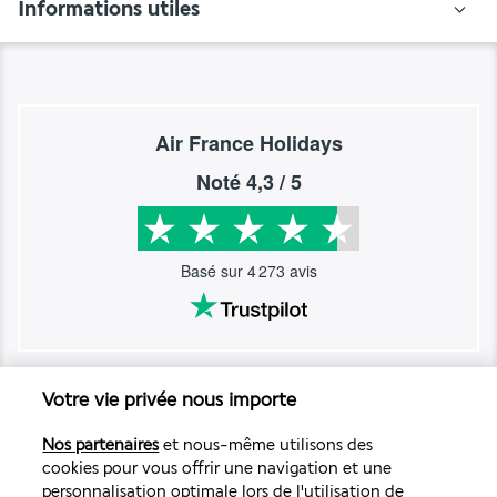
Informations utiles
Air France Holidays
Noté
4,3
/ 5
Basé sur
4 273
avis
Votre vie privée nous importe
Nos experts à votre écoute
Nos partenaires
et nous-même utilisons des
01 70 99 99 52
cookies pour vous offrir une navigation et une
personnalisation optimale lors de l'utilisation de