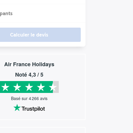
ipants
Calculer le devis
Air France Holidays
Noté
4,3
/ 5
Basé sur
4 266
avis