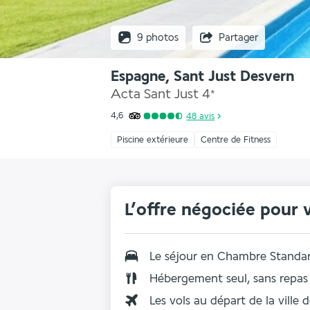
9 photos
Partager
Espagne, Sant Just Desvern
Acta Sant Just
4
*
4,6
48
avis
Piscine extérieure
Centre de Fitness
L’offre négociée pour 
Le séjour en Chambre Standa
Hébergement seul, sans repas
Les vols au départ de la ville 