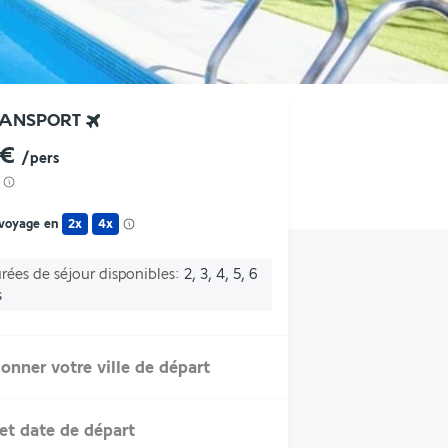
RANSPORT
 €
/pers
 voyage en
2x
4x
rées de séjour disponibles
2, 3, 4, 5, 6
s
ionner votre ville de départ
et date de départ