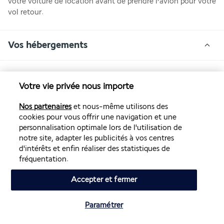
votre voiture de location avant de prendre l’avion pour votre 
vol retour.
Vos hébergements
Durant la totalité de votre séjour vous logerez en hôtels 4* 
Votre vie privée nous importe
(ou similaires) :
Jour 1 : 
Hotel Epidamn 4*
Nos partenaires
et nous-même utilisons des
Jour 2 : 
Hotel Partner 4*
cookies pour vous offrir une navigation et une
personnalisation optimale lors de l'utilisation de
Jours 3 et 4 : 
Hotel Iliria 4*
notre site, adapter les publicités à vos centres
Jour 5 : 
Green House Hotel 4*
d'intérêts et enfin réaliser des statistiques de
Les hôtels sont donnés strictement à titre indicatif et 
fréquentation.
peuvent être modifiés sans préavis.
Accepter et fermer
Votre pension
Paramétrer
Vérifier les disponibilités