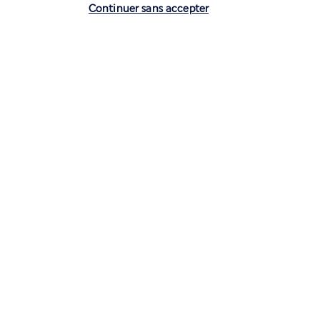
Bon à savoir
Continuer sans accepter
Votre location de voiture
Volez avec Air France et Transavia
Informations utiles
Air France Holidays
Noté
4,3
/ 5
Basé sur
4 275
avis